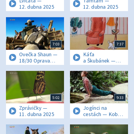
Lvíčata —
Tamtam —
12. dubna 2025
12. dubna 2025
7:03
7:37
Ovečka Shaun —
Káťa
18/30 Oprava
a Škubánek —
antény
Hra na
čmuchanou
5:02
9:33
Zprávičky —
Jogínci na
11. dubna 2025
cestách — Kobra
v zahradě