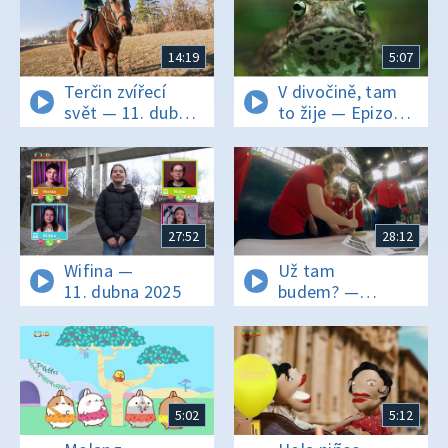
14:19
5:07
Terčin zvířecí
V divočině, tam
svět — 11. dubna
to žije — Epizoda
2025
28/40
27:52
28:12
Wifina —
Už tam
11. dubna 2025
budem? —
14. června 2019
5:02
5:12