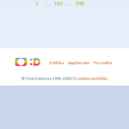
1
…
142
…
599
O Déčku
Napište nám
Pro rodiče
© Česká televize 1996–2026
O cookies na Déčku