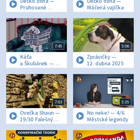
Déčko dílna —
Déčko dílna —
Pruhované
Máčená vajíčka
slepičky
7:45
5:06
Káťa
Zprávičky —
a Škubánek —
12. dubna 2025
Jak si ušetřit
práci
7:03
5:35
Ovečka Shaun —
No neke! — 4/6
19/30 Falešný
Městské legendy
farmář