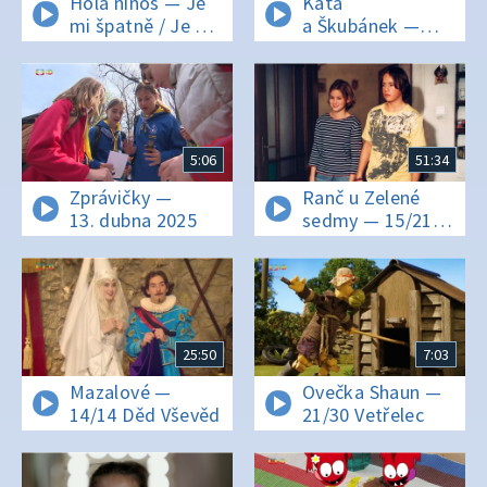
Hola niños — Je
Káťa
mi špatně / Je mi
a Škubánek —
dobře
Hledáme mladé
talenty
5:06
51:34
Zprávičky —
Ranč u Zelené
13. dubna 2025
sedmy — 15/21
Ranč U Zelené
sedmy
25:50
7:03
Mazalové —
Ovečka Shaun —
14/14 Děd Vševěd
21/30 Vetřelec