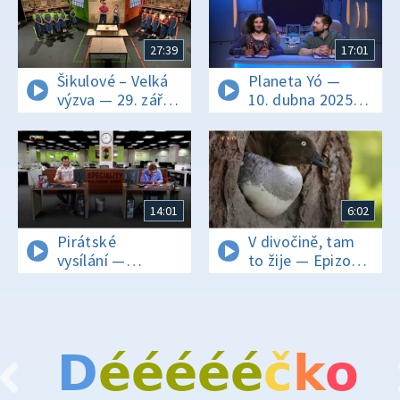
27:39
17:01
Šikulové – Velká
Planeta Yó —
výzva — 29. září
10. dubna 2025
2022
16:00
14:01
6:02
Pirátské
V divočině, tam
vysílání —
to žije — Epizoda
Informace
27/40
D
é
é
é
é
é
č
k
o