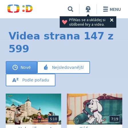
MENU
Přihlas se a ukládej si 
oblíbené hry a videa.
Videa strana 147 z
599
Nové
Nejsledovanější
Podle pořadu
5:10
7:19