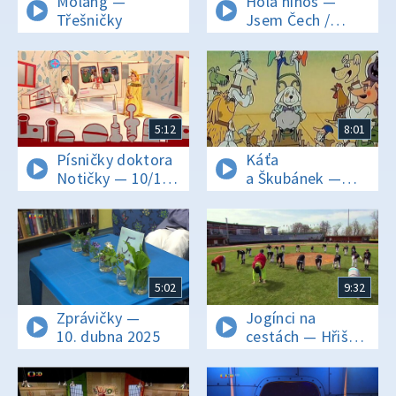
Molang —
Hola niños —
Třešničky
Jsem Čech /
Jsem Češka
5:12
8:01
Písničky doktora
Káťa
Notičky — 10/16
a Škubánek —
Sluníčko, sluníčko
Maškarní ples
5:02
9:32
Zprávičky —
Jogínci na
10. dubna 2025
cestách — Hřiště
plné pštrosů