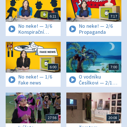
6:21
7:17
No neke! — 3/6
No neke! — 2/6
Konspirační
Propaganda
teorie
6:00
7:00
No neke! — 1/6
O vodníku
Fake news
Česílkovi — 2/13
Jak vodník
Česílko zachránil
rusalku
27:56
20:08