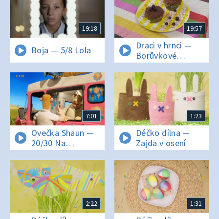
19:18
19:57
Draci v hrnci —
Boja — 5/8 Lola
Borůvkové
muffiny voní
v dračí kuchyni
7:01
1:23
Ovečka Shaun —
Déčko dílna —
20/30 Na
Zajda v osení
Hromnice práce
více
2:22
1:31