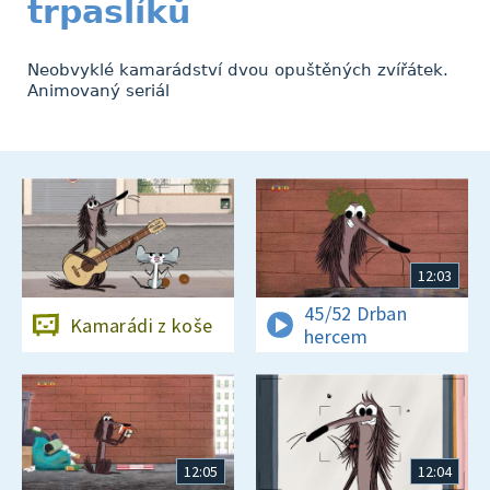
trpaslíků
Neobvyklé kamarádství dvou opuštěných zvířátek.
Animovaný seriál
12:03
45/52 Drban
Kamarádi z koše
hercem
12:05
12:04