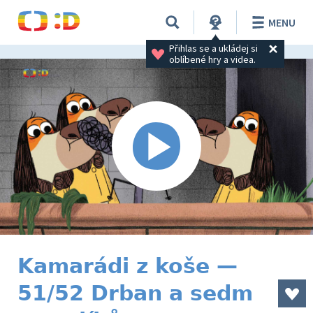
MENU
Přihlas se a ukládej si 
oblíbené hry a videa.
Kamarádi z koše —
51/52 Drban a sedm