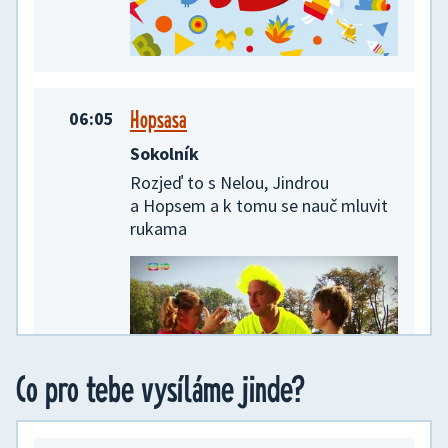
Hopsasa
06:05
Sokolník
Rozjeď to s Nelou, Jindrou
a Hopsem a k tomu se nauč mluvit
rukama
Co pro tebe vysíláme jinde?