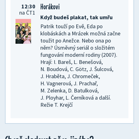
Horákovi
O myšce a medvědovi (seriál)
12:30
06:15
na ČT1
Když budeš plakat, tak umřu
16/26 Hra na ticho
Patrik touží po Evě, Eda po
Bručounský medvěd Ernest
klobáskách a Mrázek možná začne
a upovídaná myška Celestina se
toužit po Anežce. Nebo ona po
stávají nerozlučnou dvojicí.
něm? Úsměvný seriál o složitém
Animovaný seriál
fungování moderní rodiny (2007).
Hrají: I. Bareš, L. Benešová,
N. Boudová, C. Götz, J. Šulcová,
J. Hraběta, J. Chromeček,
H. Vagnerová, J. Prachař,
M. Zelenka, D. Batulková,
J. Ployhar, L. Černíková a další.
Režie T. Krejčí
Pan Jezevec a paní Liška
06:30
26/52 Jezevec nebo liška?