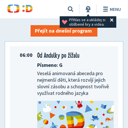
TV program na 23. 07. 2026
MENU
Přihlas se a ukládej si 
oblíbené hry a videa.
Přejít na dnešní program
Od Andulky po žížalu
06:00
Písmeno: G
Veselá animovaná abeceda pro
nejmenší děti, která rozvíjí jejich
slovní zásobu a schopnost tvořivě
využívat rodného jazyka