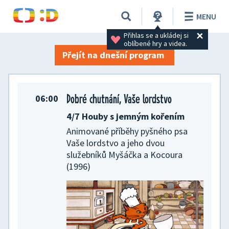
TV program na 16. 06. 2026
MENU
Přihlas se a ukládej si 
oblíbené hry a videa.
Přejít na dnešní program
Dobré chutnání, Vaše lordstvo
06:00
4/7 Houby s jemným kořením
Animované příběhy pyšného psa
Vaše lordstvo a jeho dvou
služebníků Myšáčka a Kocoura
(1996)