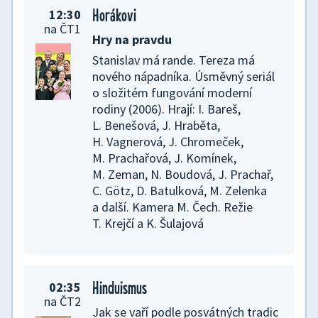
Horákovi
Lu a Parta uličníků
12:30
06:20
na ČT1
Hry na pravdu
Značky růstu
Stanislav má rande. Tereza má
Vstupte do světa hmyzáků
nového nápadníka. Úsměvný seriál
a červíků, kteří roztančí děti i jejich
o složitém fungování moderní
fantazii, do barevného světa, kde
rodiny (2006). Hrají: I. Bareš,
se učí hrou
L. Benešová, J. Hraběta,
H. Vagnerová, J. Chromeček,
M. Prachařová, J. Komínek,
M. Zeman, N. Boudová, J. Prachař,
C. Götz, D. Batulková, M. Zelenka
a další. Kamera M. Čech. Režie
T. Krejčí a K. Šulajová
Anna a kamarádi
06:25
Hinduismus
02:35
na ČT2
Na den králem
Jak se vaří podle posvátných tradic