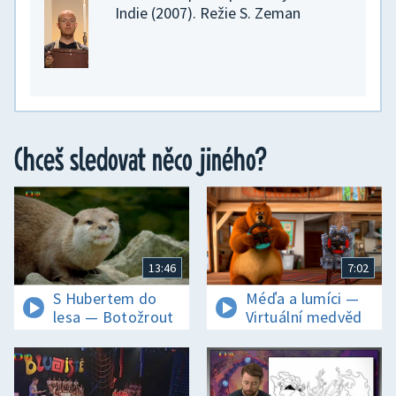
Vstupte do pestrého a veselého
Indie (2007). Režie S. Zeman
světa Anny a přátel a do radosti
a nadšení, které dětství přináší.
Animovaný seriál
Chceš sledovat něco jiného?
13:46
7:02
Tlapková patrola
06:35
S Hubertem do
Méďa a lumíci —
Tlapky zachraňují sněžného vlka
lesa — Botožrout
Virtuální medvěd
/ Tlapky zachraňují zbloudilého
cestovatele
Odvážné tlapky už se ženou do