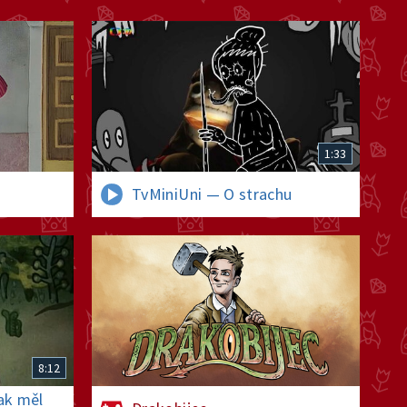
46/52 Jak vyzrát na
strašidelné figuríny
4. června 2026
11:03
45/52 Jak vyzrát na zlé
džiny
1:33
3. června 2026
11:03
TvMiniUni — O strachu
44/52 Jak vyzrát na
toboganové příšery
2. června 2026
11:03
43/52 Jak vyzrát na
časožroutské příšery
8:12
1. června 2026
11:03
ak měl
42/52 Jak vyzrát na