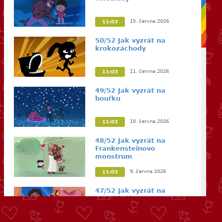
15. června 2026
11:03
50/52 Jak vyzrát na
krokozáchody
11. června 2026
11:03
49/52 Jak vyzrát na
bouřku
10. června 2026
11:03
48/52 Jak vyzrát na
Frankensteinovo
monstrum
9. června 2026
11:03
47/52 Jak vyzrát na
ostrakizáky
8. června 2026
11:03