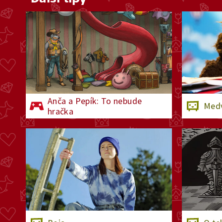
Anča a Pepík: To nebude
Medv
hračka