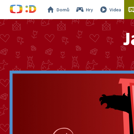
Domů
Hry
Videa
J