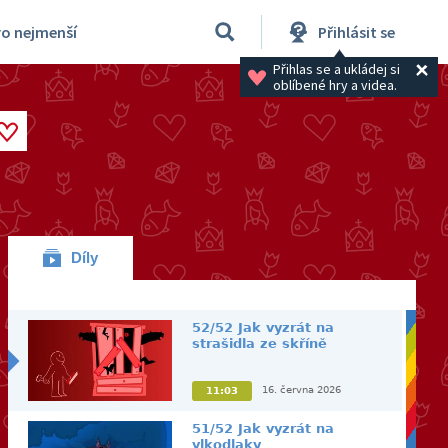
ro nejmenší
Přihlásit se
Přihlas se a ukládej si 
oblíbené hry a videa.
Díly
52/52 Jak vyzrát na
strašidla ze skříně
16. června 2026
11:03
51/52 Jak vyzrát na
vlkodlaky