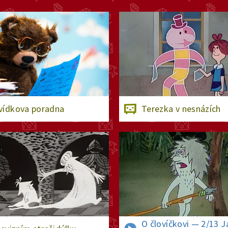
ídkova poradna
Terezka v nesnázích
O človíčkovi — 2/13 J