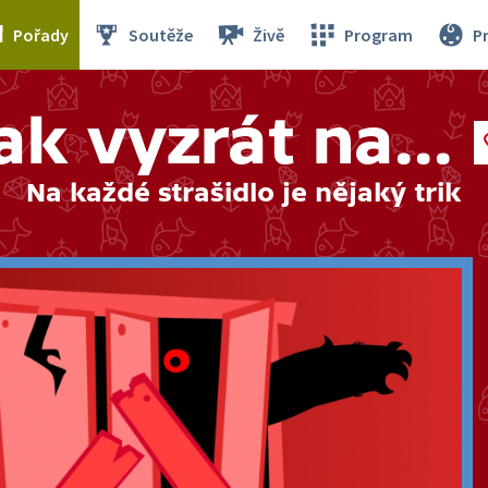
Pořady
Soutěže
Živě
Program
P
ak vyzrát na...
Na každé strašidlo je nějaký trik