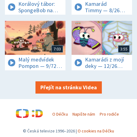
Animovaný seriál
Korálový tábor:
Kamarád
SpongeBob na
Timmy — 8/26
dně mládí —
Balerína Timmy
Moudrý Kraken /
Squatch záměna
7:03
3:55
Malý medvídek
Kamarádi z mojí
Pompon — 9/72
deky — 12/26
Bylo jednou jedno
Lenochod
Prasátko Peppa
06:35
pokračování
Přejít na stránku Videa
Ovoce
Příběhy prasečí holčičky Peppy a její
rodiny. Animovaný seriál
O Déčku
Napište nám
Pro rodiče
© Česká televize 1996–2026
O cookies na Déčku