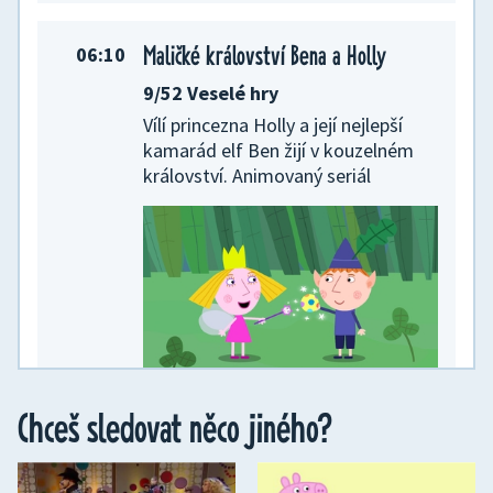
Maličké království Bena a Holly
06:10
9/52 Veselé hry
Vílí princezna Holly a její nejlepší
kamarád elf Ben žijí v kouzelném
království. Animovaný seriál
Chceš sledovat něco jiného?
Kamarád na každý pád
06:20
Epizoda 27/52