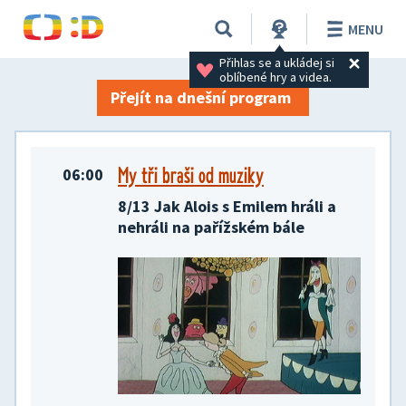
TV program na 12. 01. 2026
MENU
Přihlas se a ukládej si 
oblíbené hry a videa.
Přejít na dnešní program
My tři braši od muziky
06:00
8/13 Jak Alois s Emilem hráli a
nehráli na pařížském bále