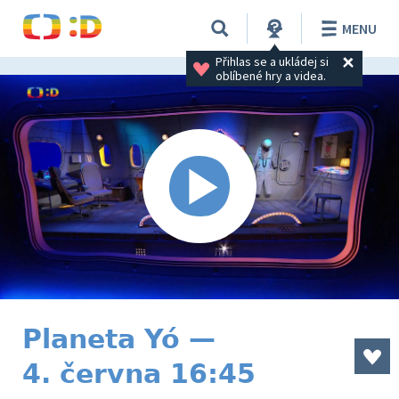
MENU
Přihlas se a ukládej si 
oblíbené hry a videa.
Planeta Yó —
4. června 16:45