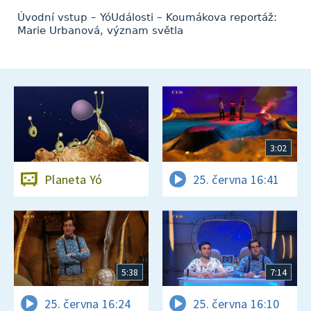
Úvodní vstup – YóUdálosti – Koumákova reportáž:
Marie Urbanová, význam světla
3:02
Planeta Yó
25. června 16:41
5:38
7:14
25. června 16:24
25. června 16:10