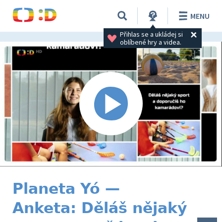
MENU
Přihlas se a ukládej si 
oblíbené hry a videa.
Planeta Yó —
Anketa: Děláš nějaký