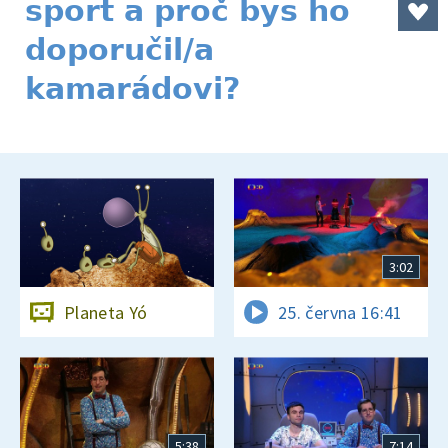
sport a proč bys ho
doporučil/a
kamarádovi?
3:02
Planeta Yó
25. června 16:41
5:38
7:14