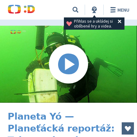
MENU
Přihlas se a ukládej si 
oblíbené hry a videa.
Planeta Yó —
Planeťácká reportáž: