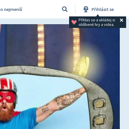
ro nejmenší
Přihlásit se
Přihlas se a ukládej si 
oblíbené hry a videa.