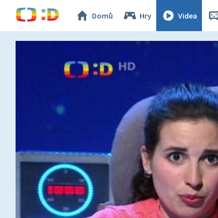
Domů
Hry
Videa