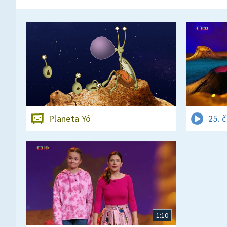
Planeta Yó
25. 
1:10