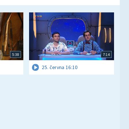
5:38
7:14
25. června 16:10