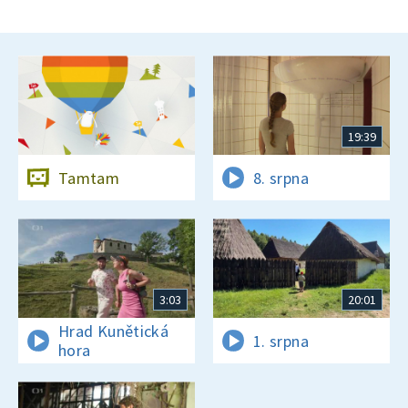
19:39
Tamtam
8. srpna
3:03
20:01
Hrad Kunětická
1. srpna
hora