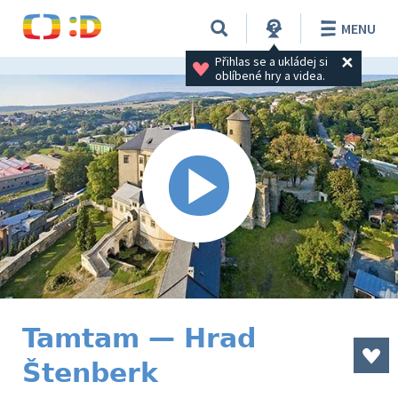
MENU
Přihlas se a ukládej si 
oblíbené hry a videa.
Tamtam — Hrad
Štenberk