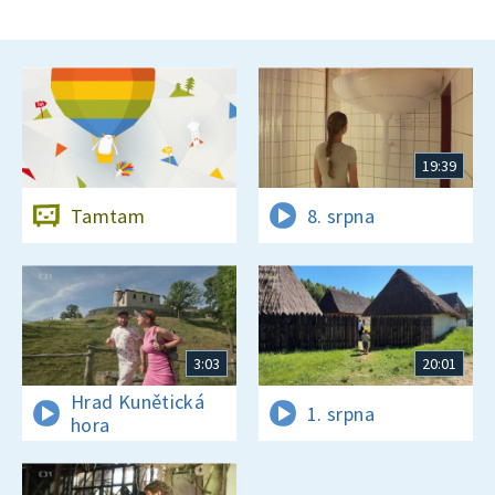
19:39
Tamtam
8. srpna
3:03
20:01
Hrad Kunětická
1. srpna
hora