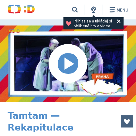
MENU
Přihlas se a ukládej si 
oblíbené hry a videa.
Tamtam —
Rekapitulace