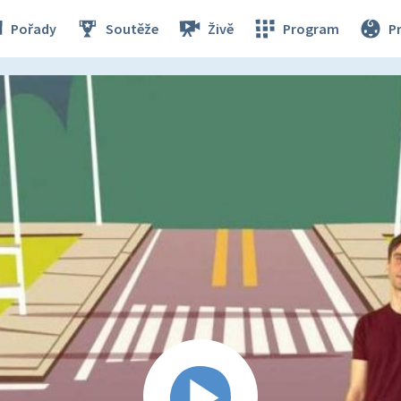
Pořady
Soutěže
Živě
Program
P