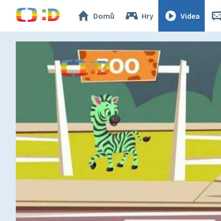
Domů
Hry
Videa