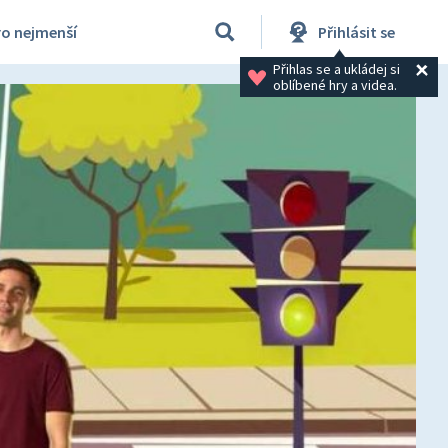
ro nejmenší
Přihlásit se
Přihlas se a ukládej si 
oblíbené hry a videa.