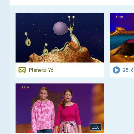
Planeta Yó
25. 
1:10