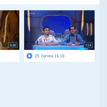
5:38
7:14
25. června 16:10