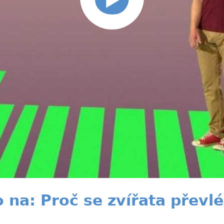
na: Proč se zvířata převlé