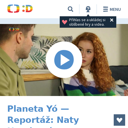
MENU
Přihlas se a ukládej si 
oblíbené hry a videa.
Planeta Yó —
Reportáž: Naty