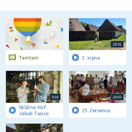
20:01
Tamtam
1. srpna
3:03
20:03
Sklárna Huť
25. července
Jakub Tasice