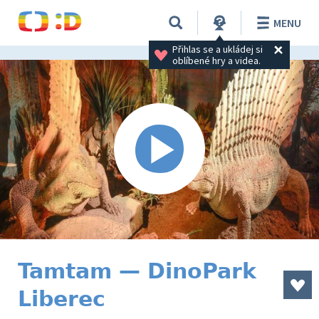
MENU
Přihlas se a ukládej si 
oblíbené hry a videa.
Tamtam — DinoPark
Liberec