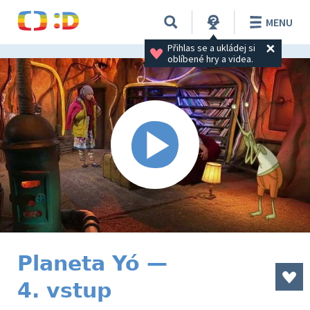
MENU
Přihlas se a ukládej si 
oblíbené hry a videa.
Planeta Yó —
4. vstup