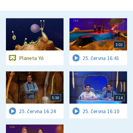
3:02
Planeta Yó
25. června 16:41
5:38
7:14
25. června 16:24
25. června 16:10