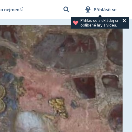
ro nejmenší
Přihlásit se
Přihlas se a ukládej si 
oblíbené hry a videa.