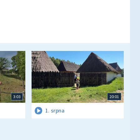
3:03
20:01
1. srpna