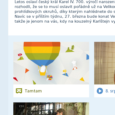
Letos oslaví český král Karel IV. 700. výročí narozen
rozhodli, že se to musí oslavit pořádně už na Velik
prohlídkových okruhů, díky kterým nahlédnete do 
Navíc se v příštím týdnu, 27. března bude konat Vel
takže je jenom na vás, kdy na kouzelný Karlštejn vy
Tamtam
8. s