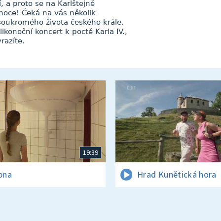
í, a proto se na Karlštejně
onoce! Čeká na vás několik
soukromého života českého krále.
ikonoční koncert k poctě Karla IV.,
razíte.
19:39
rpna
Hrad Kunětická hora