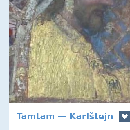
Tamtam — Karlštejn