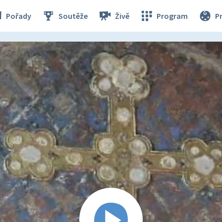
Pořady
Soutěže
Živě
Program
P