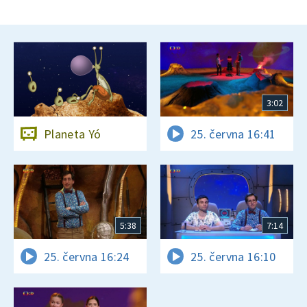
3:02
Planeta Yó
25. června 16:41
5:38
7:14
25. června 16:24
25. června 16:10