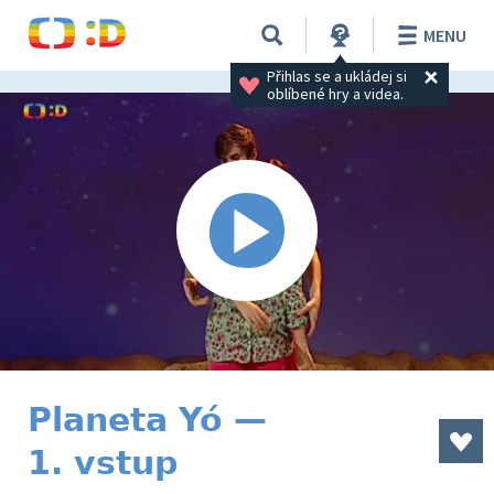
MENU
Přihlas se a ukládej si 
oblíbené hry a videa.
Planeta Yó —
1. vstup