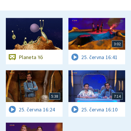
3:02
Planeta Yó
25. června 16:41
5:38
7:14
25. června 16:24
25. června 16:10