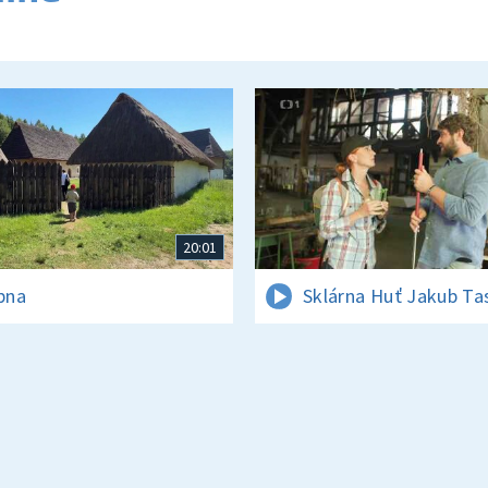
20:01
rpna
Sklárna Huť Jakub Ta