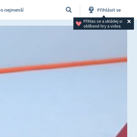
ro nejmenší
Přihlásit se
Přihlas se a ukládej si 
oblíbené hry a videa.