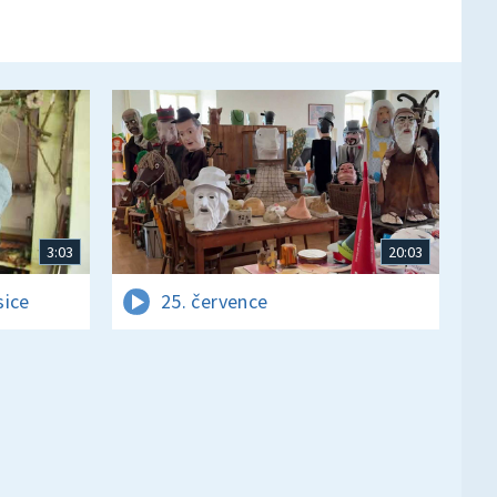
3:03
20:03
sice
25. července