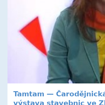
Tamtam — Čarodějnická 
výstava stavebnic ve Z