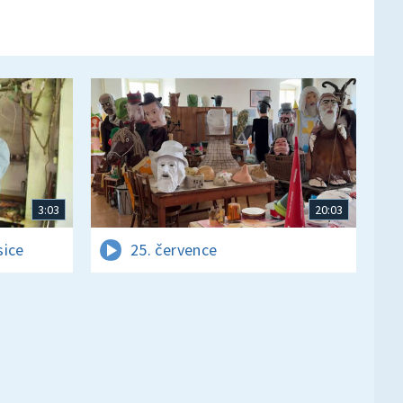
3:03
20:03
sice
25. července