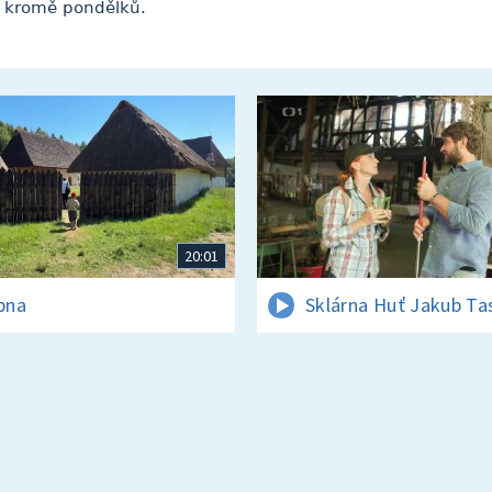
ně kromě pondělků.
20:01
rpna
Sklárna Huť Jakub Ta