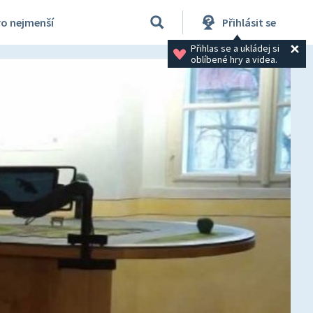
ro nejmenší
Přihlásit se
Přihlas se a ukládej si 
oblíbené hry a videa.