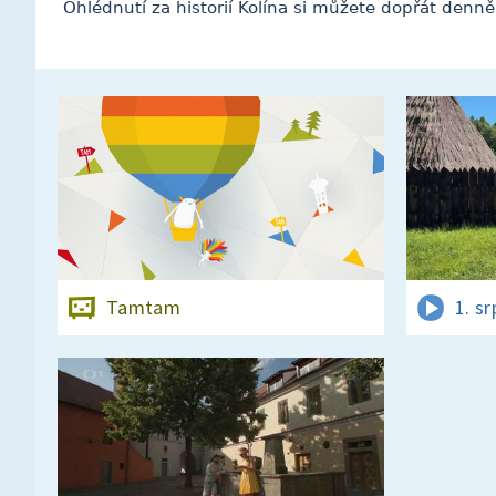
Ohlédnutí za historií Kolína si můžete dopřát den
Tamtam
1. s