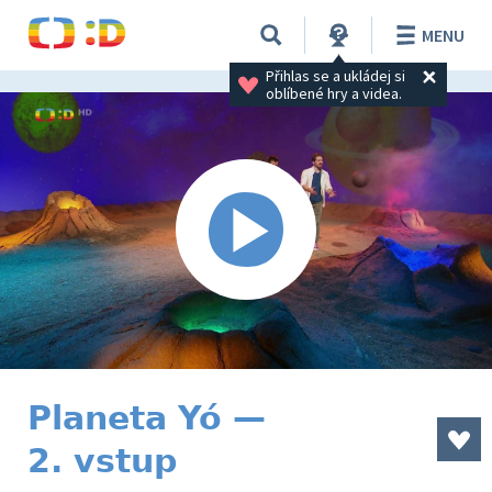
MENU
Přihlas se a ukládej si 
oblíbené hry a videa.
Planeta Yó —
2. vstup