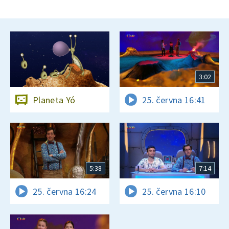
3:02
Planeta Yó
25. června 16:41
5:38
7:14
25. června 16:24
25. června 16:10