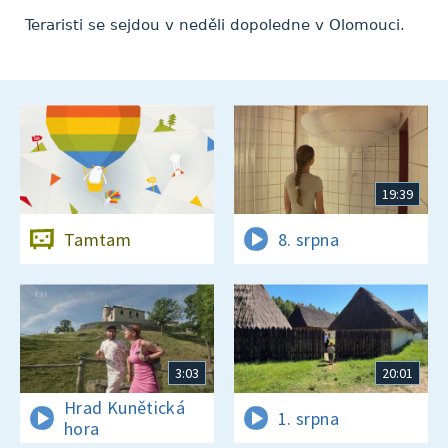
Teraristi se sejdou v neděli dopoledne v Olomouci.
19:39
Tamtam
8. srpna
3:03
20:01
Hrad Kunětická
1. srpna
hora