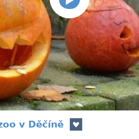
zoo v Děčíně