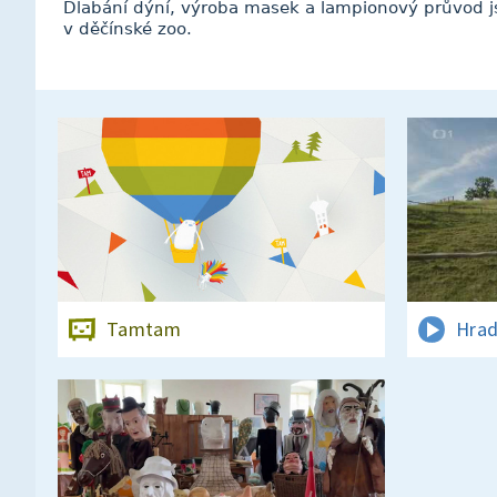
Dlabání dýní, výroba masek a lampionový průvod js
v děčínské zoo.
Tamtam
Hrad