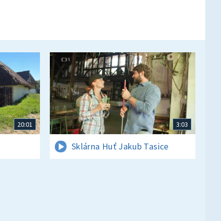
20:01
3:03
Sklárna Huť Jakub Tasice