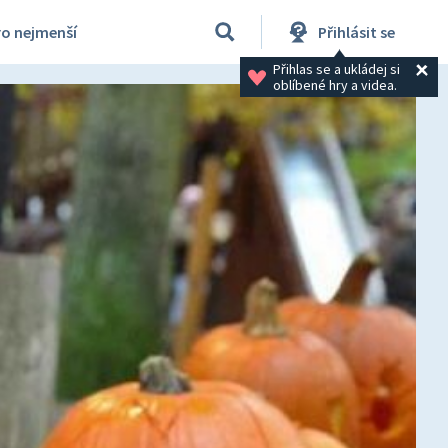
ro nejmenší
Přihlásit se
Přihlas se a ukládej si 
oblíbené hry a videa.