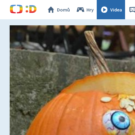
Domů
Hry
Videa