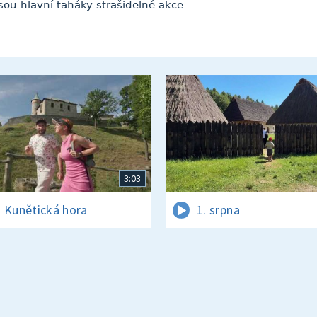
ou hlavní taháky strašidelné akce
3:03
 Kunětická hora
1. srpna