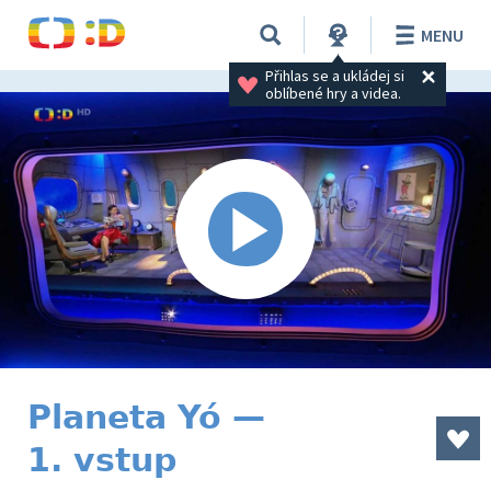
MENU
Přihlas se a ukládej si 
oblíbené hry a videa.
Planeta Yó —
1. vstup