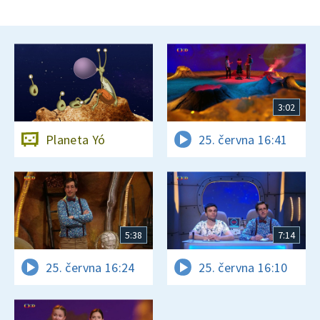
3:02
Planeta Yó
25. června 16:41
5:38
7:14
25. června 16:24
25. června 16:10