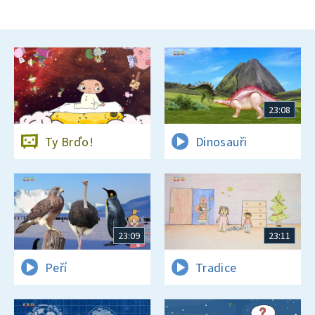
23:08
Ty Brďo!
Dinosauři
23:09
23:11
Peří
Tradice