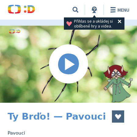
MENU
Přihlas se a ukládej si 
oblíbené hry a videa.
Ty Brďo! — Pavouci
Pavouci