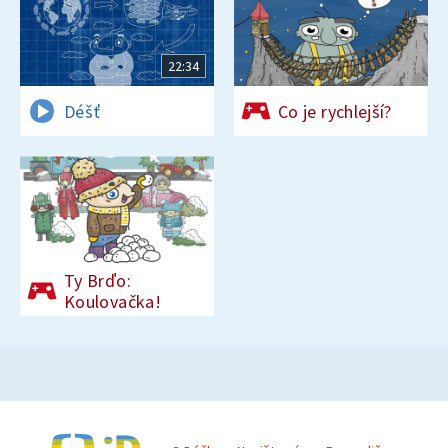
22:34
Déšť
Co je rychlejší?
Ty Brďo:
Koulovačka!