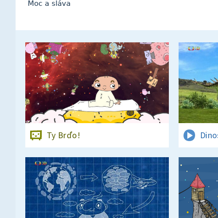
Moc a sláva
Ty Brďo!
Dino