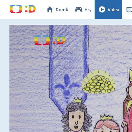
Domů
Hry
Videa