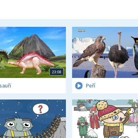
23:08
sauři
Peří