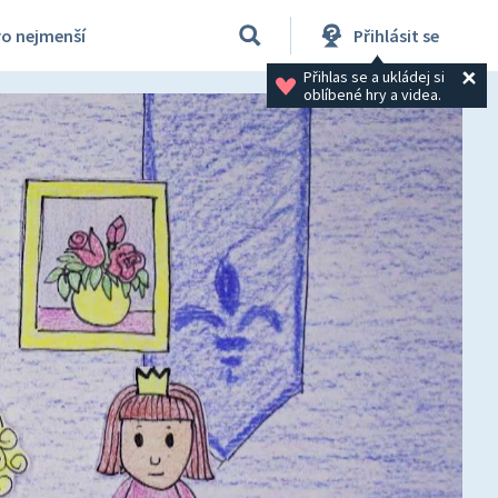
ro nejmenší
Přihlásit se
Přihlas se a ukládej si 
oblíbené hry a videa.