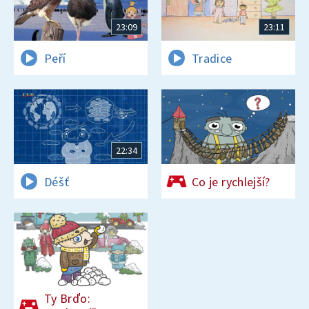
23:09
23:11
Peří
Tradice
22:34
Déšť
Co je rychlejší?
Ty Brďo: