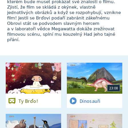
kterém bude muset prokázat své znalosti o filmu.
Zjistí, že film se skládá z okýnek, vlastně
jednotlivých obrázků a když se rozpohybují, vznikne
film! Jestli se Brďovi podaří zabránit zákeřnému
Obrovi stát se podvodem slavným hercem
a v laboratoři vědce Megawatta dokáže zrežírovat
filmovou scénu, splní mu kouzelný Had jeho tajné
přání.
23:08
Ty Brďo!
Dinosauři