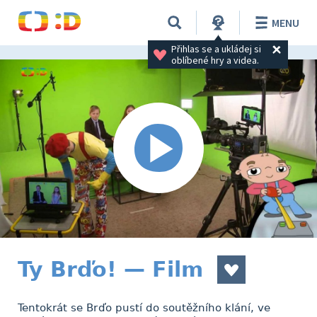
MENU
Přihlas se a ukládej si 
oblíbené hry a videa.
Ty Brďo! — Film
Tentokrát se Brďo pustí do soutěžního klání, ve