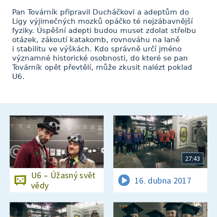
Pan Továrník připravil Ducháčkovi a adeptům do
Ligy výjimečných mozků opáčko té nejzábavnější
fyziky. Úspěšní adepti budou muset zdolat střelbu
otázek, zákoutí katakomb, rovnováhu na laně
i stabilitu ve výškách. Kdo správně určí jméno
významné historické osobnosti, do které se pan
Továrník opět převtělí, může zkusit nalézt poklad
U6.
27:43
U6 – Úžasný svět
16. dubna 2017
vědy