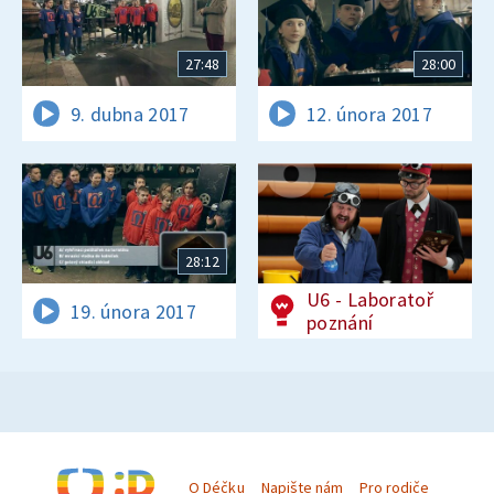
27:48
28:00
9. dubna 2017
12. února 2017
28:12
U6 - Laboratoř
19. února 2017
poznání
O Déčku
Napište nám
Pro rodiče