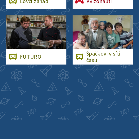
Lovci záhad
Kvízonauti
Špačkovi v síti
FUTURO
času