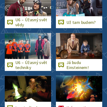
U6 – Úžasný svět
Už tam budem?
vědy
U6 – Úžasný svět
Já budu
techniky
Einsteinem!