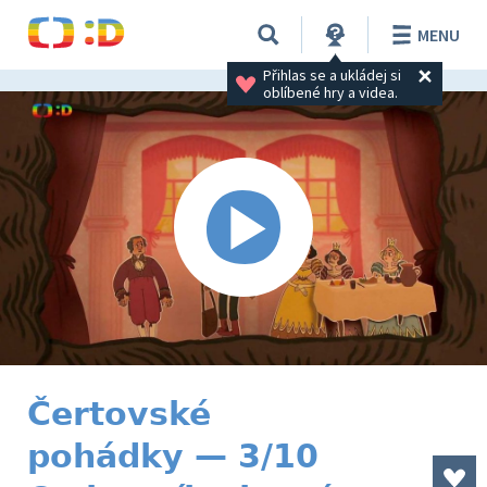
MENU
Přihlas se a ukládej si 
oblíbené hry a videa.
Čertovské
pohádky — 3/10