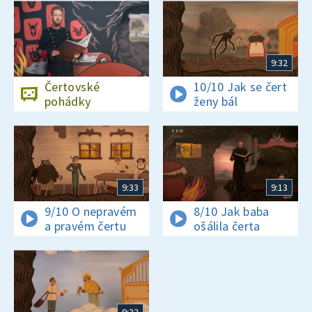
9:32
Čertovské
10/10 Jak se čert
pohádky
ženy bál
9:33
9:13
9/10 O nepravém
8/10 Jak baba
a pravém čertu
ošálila čerta