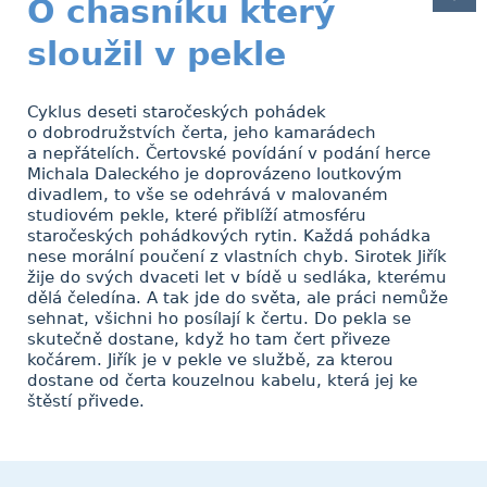
O chasníku který
sloužil v pekle
Cyklus deseti staročeských pohádek
o dobrodružstvích čerta, jeho kamarádech
a nepřátelích. Čertovské povídání v podání herce
Michala Daleckého je doprovázeno loutkovým
divadlem, to vše se odehrává v malovaném
studiovém pekle, které přiblíží atmosféru
staročeských pohádkových rytin. Každá pohádka
nese morální poučení z vlastních chyb. Sirotek Jiřík
žije do svých dvaceti let v bídě u sedláka, kterému
dělá čeledína. A tak jde do světa, ale práci nemůže
sehnat, všichni ho posílají k čertu. Do pekla se
skutečně dostane, když ho tam čert přiveze
kočárem. Jiřík je v pekle ve službě, za kterou
dostane od čerta kouzelnou kabelu, která jej ke
štěstí přivede.