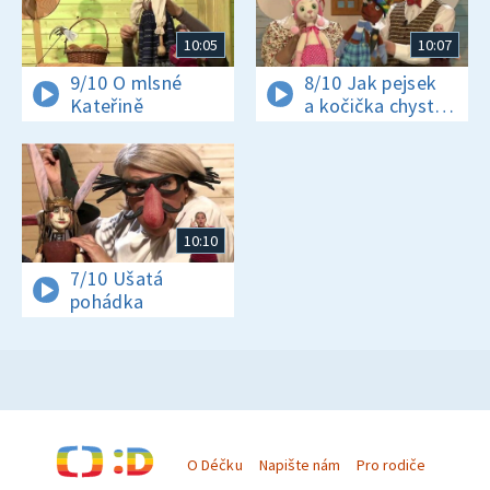
10:05
10:07
9/10 O mlsné
8/10 Jak pejsek
Kateřině
a kočička chystali
Vánoce
10:10
7/10 Ušatá
pohádka
O Déčku
Napište nám
Pro rodiče