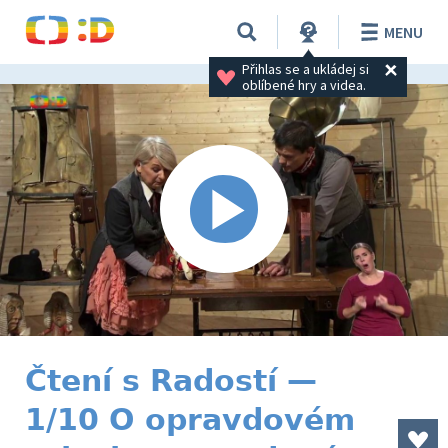
MENU
Přihlas se a ukládej si 
oblíbené hry a videa.
Čtení s Radostí —
1/10 O opravdovém