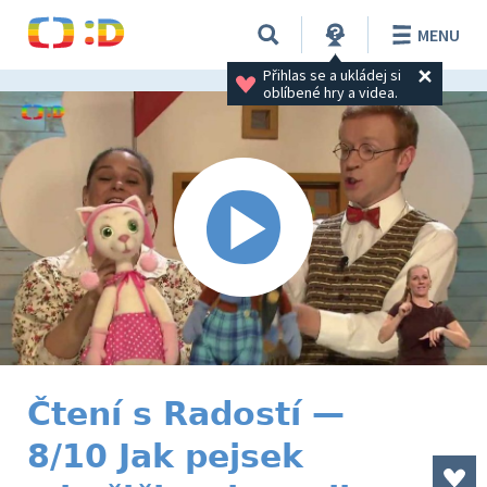
MENU
Přihlas se a ukládej si 
oblíbené hry a videa.
Čtení s Radostí —
8/10 Jak pejsek