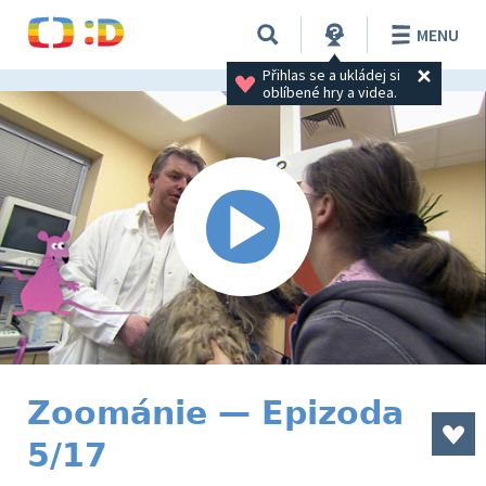
MENU
Přihlas se a ukládej si 
oblíbené hry a videa.
Zoománie — Epizoda
5/17