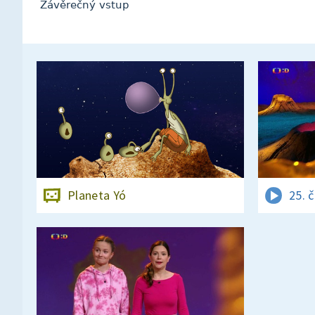
Závěrečný vstup
Planeta Yó
25. 