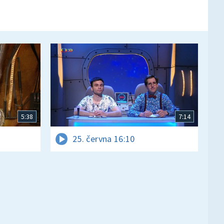
5:38
7:14
25. června 16:10