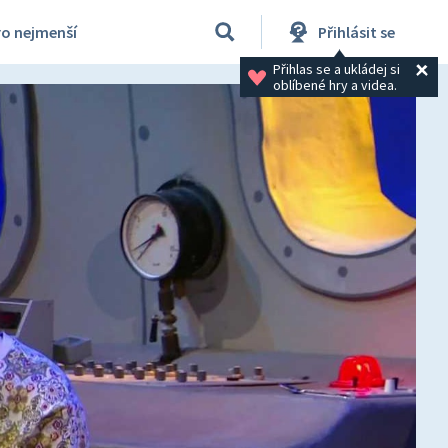
ro nejmenší
Přihlásit se
Přihlas se a ukládej si 
oblíbené hry a videa.