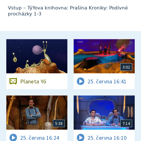
Vstup – TýYova knihovna: Prašina Kroniky: Podivné
procházky 1-3
3:02
Planeta Yó
25. června 16:41
5:38
7:14
25. června 16:24
25. června 16:10