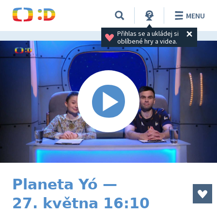
MENU
Přihlas se a ukládej si 
oblíbené hry a videa.
Planeta Yó —
27. května 16:10