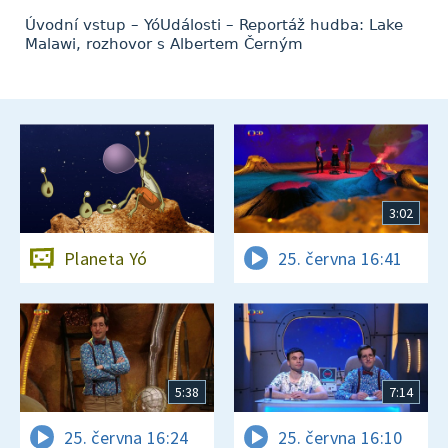
Úvodní vstup – YóUdálosti – Reportáž hudba: Lake
Malawi, rozhovor s Albertem Černým
3:02
Planeta Yó
25. června 16:41
5:38
7:14
25. června 16:24
25. června 16:10