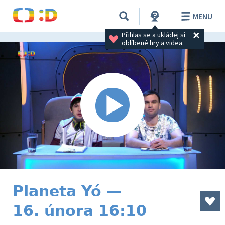
MENU
Přihlas se a ukládej si 
oblíbené hry a videa.
Planeta Yó —
16. února 16:10