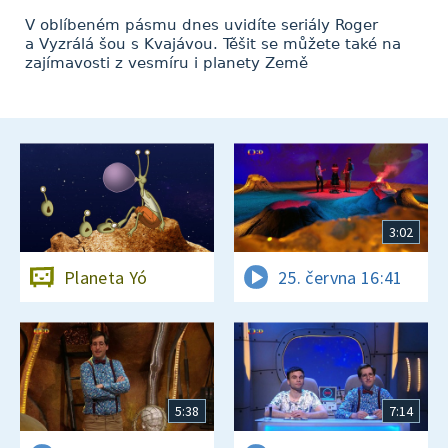
V oblíbeném pásmu dnes uvidíte seriály Roger
a Vyzrálá šou s Kvajávou. Těšit se můžete také na
zajímavosti z vesmíru i planety Země
3:02
Planeta Yó
25. června 16:41
5:38
7:14