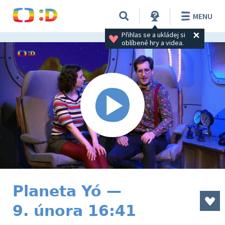
MENU
Přihlas se a ukládej si 
oblíbené hry a videa.
Planeta Yó —
9. února 16:41