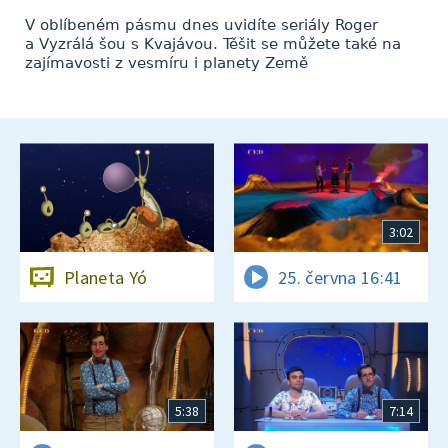
V oblíbeném pásmu dnes uvidíte seriály Roger
a Vyzrálá šou s Kvajávou. Těšit se můžete také na
zajímavosti z vesmíru i planety Země
3:02
Planeta Yó
25. června 16:41
5:38
7:14