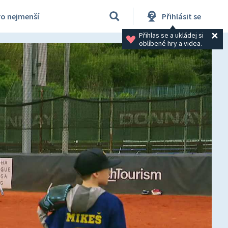
ro nejmenší
Přihlásit se
Přihlas se a ukládej si 
oblíbené hry a videa.