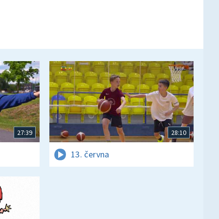
27:39
28:10
13. června