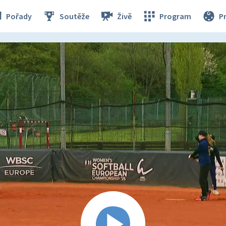
Pořady
Soutěže
Živě
Program
P