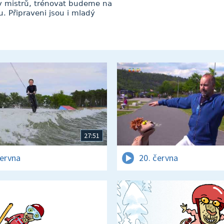
gy mistrů, trénovat budeme na
. Připraveni jsou i mladý
27:51
června
20. června