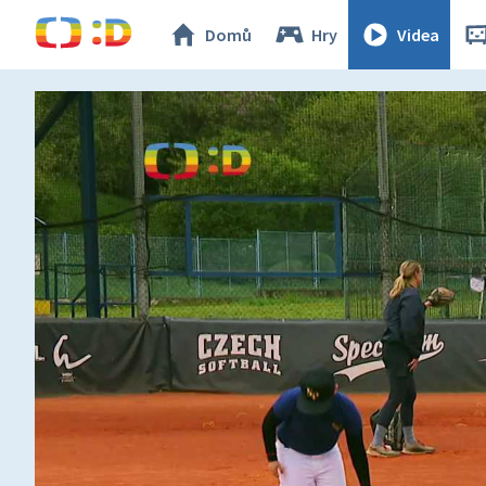
Domů
Hry
Videa