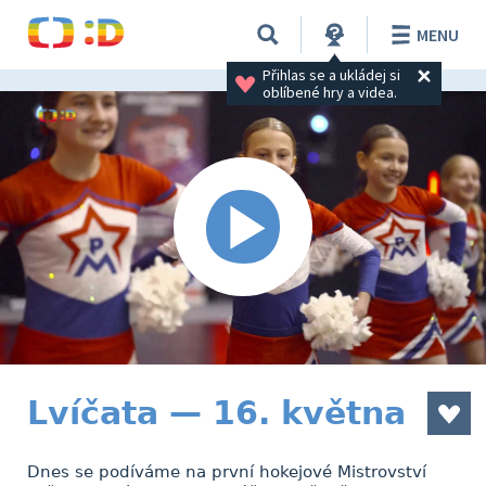
MENU
Přihlas se a ukládej si 
oblíbené hry a videa.
Lvíčata — 16. května
Dnes se podíváme na první hokejové Mistrovství