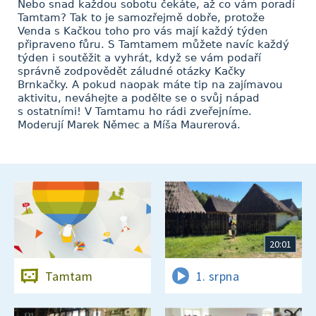
Nebo snad každou sobotu čekáte, až co vám poradí
Tamtam? Tak to je samozřejmě dobře, protože
Venda s Kačkou toho pro vás mají každý týden
připraveno fůru. S Tamtamem můžete navíc každý
týden i soutěžit a vyhrát, když se vám podaří
správně zodpovědět záludné otázky Kačky
Brnkačky. A pokud naopak máte tip na zajímavou
aktivitu, neváhejte a podělte se o svůj nápad
s ostatními! V Tamtamu ho rádi zveřejníme.
Moderují Marek Němec a Míša Maurerová.
20:01
Tamtam
1. srpna