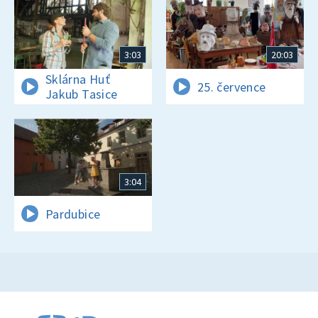
3:03
20:03
Sklárna Huť
25. července
Jakub Tasice
3:04
Pardubice