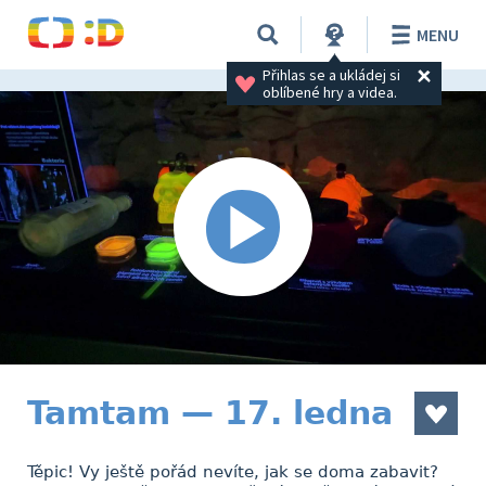
MENU
Přihlas se a ukládej si 
oblíbené hry a videa.
Tamtam — 17. ledna
Těpic! Vy ještě pořád nevíte, jak se doma zabavit?