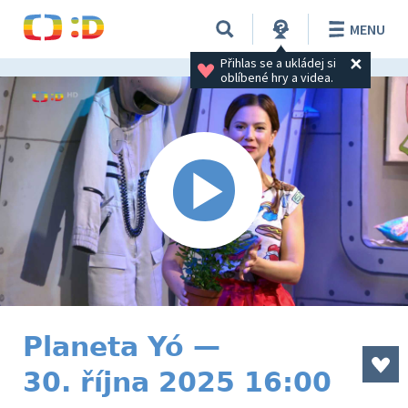
MENU
Přihlas se a ukládej si 
oblíbené hry a videa.
Planeta Yó —
30. října 2025 16:00