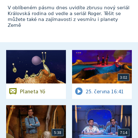
V oblíbeném pásmu dnes uvidíte zbrusu nový seriál
Královská rodina od vedle a seriál Roger. Těšit se
můžete také na zajímavosti z vesmíru i planety
Země
3:02
Planeta Yó
25. června 16:41
5:38
7:14