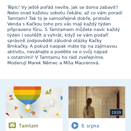
Těpic! Vy ještě pořád nevíte, jak se doma zabavit?
Nebo snad každou sobotu čekáte, až co vám poradí
Tamtam? Tak to je samozřejmě dobře, protože
Venda s Kačkou toho pro vás mají každý týden
připraveno fůru. S Tamtamem můžete navíc každý
týden i soutěžit a vyhrát, když se vám podaří
správně zodpovědět záludné otázky Kačky
Brnkačky. A pokud naopak máte tip na zajímavou
aktivitu, neváhejte a podělte se o svůj nápad
s ostatními! V Tamtamu ho rádi zveřejníme.
Moderují Marek Němec a Míša Maurerová.
19:39
Tamtam
8. srpna