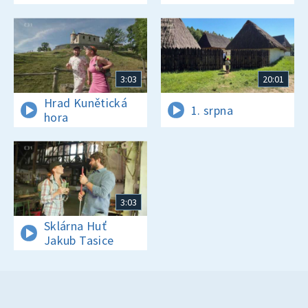
3:03
20:01
Hrad Kunětická
1. srpna
hora
3:03
Sklárna Huť
Jakub Tasice