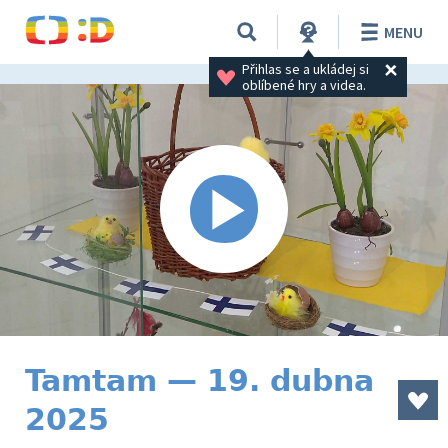
MENU
Přihlas se a ukládej si 
oblíbené hry a videa.
Tamtam — 19. dubna
2025