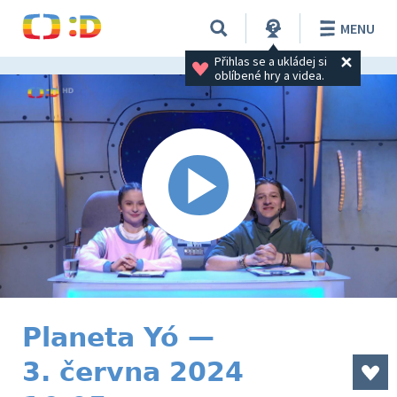
MENU
Přihlas se a ukládej si 
oblíbené hry a videa.
Planeta Yó —
3. června 2024