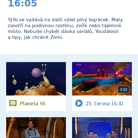
16:05
TýYo se vydává na další výlet plný legrácek. Maty
zaostří na podivnou rostlinu, zvíře nebo tajemné
místo. Nebude chybět dávka seriálů, Youdálosti
a tipy, jak chránit Zemi.
3:02
Planeta Yó
25. června 16:41