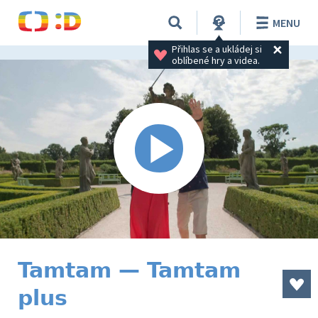
MENU
Přihlas se a ukládej si 
oblíbené hry a videa.
Tamtam — Tamtam
plus