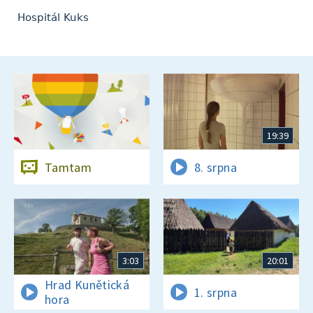
Hospitál Kuks
19:39
Tamtam
8. srpna
3:03
20:01
Hrad Kunětická
1. srpna
hora