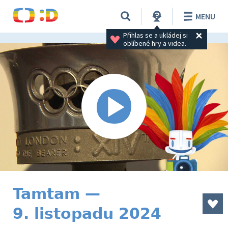
MENU
Přihlas se a ukládej si 
oblíbené hry a videa.
Tamtam —
9. listopadu 2024