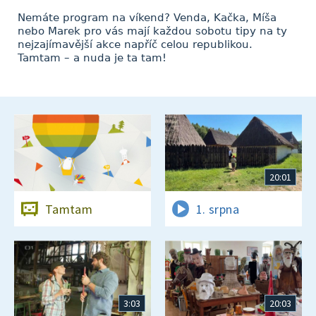
Nemáte program na víkend? Venda, Kačka, Míša
nebo Marek pro vás mají každou sobotu tipy na ty
nejzajímavější akce napříč celou republikou.
Tamtam – a nuda je ta tam!
20:01
Tamtam
1. srpna
3:03
20:03