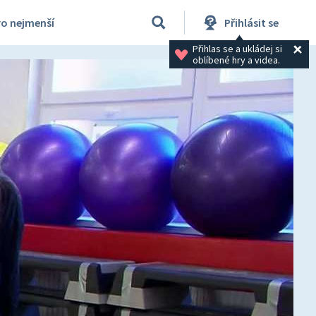
ro nejmenší
Přihlásit se
Přihlas se a ukládej si 
oblíbené hry a videa.