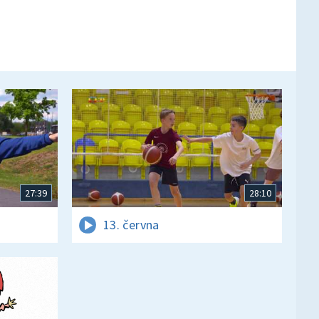
27:39
28:10
13. června