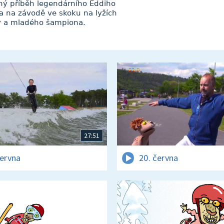
čný příběh legendárního Eddiho
a na závodě ve skoku na lyžích
ny a mladého šampiona.
27:51
června
20. června