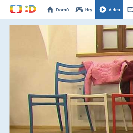
Domů
Hry
Videa