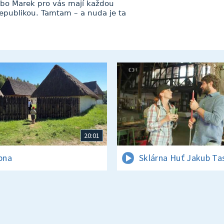
bo Marek pro vás mají každou
republikou. Tamtam – a nuda je ta
20:01
rpna
Sklárna Huť Jakub Ta