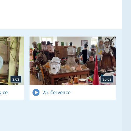
3:03
20:03
sice
25. července