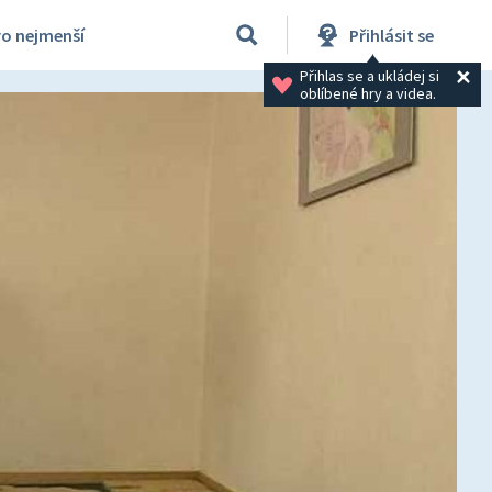
ro nejmenší
Přihlásit se
Přihlas se a ukládej si 
oblíbené hry a videa.